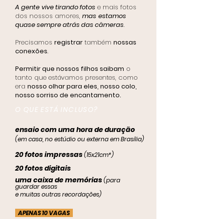
A gente
vive tirando fotos
e mais fotos
dos nossos amores,
mas
estamos
quase sempre atrás das câmeras
.
Precisamos
registrar
também
nossas
conexões
.
Permitir que nossos filhos saibam
o
tanto que estávamos presentes, como
era
nosso olhar para eles, nosso colo,
nosso sorriso de encantamento.
O QUE ESTÁ INCLUSO?
ensaio com uma hora de duração
(em casa, no estúdio ou externa em Brasília)
20 fotos impressas
(15x21cm*)
20 fotos digitais
uma caixa de memórias
(para
guardar essas
e muitas outras recordações)
APENAS 10 VAGAS